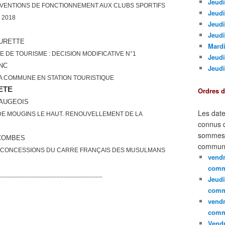
Jeudi
VENTIONS DE FONCTIONNEMENT AUX CLUBS SPORTIFS
Jeudi
 2018
Jeud
Jeudi
OURETTE
Mardi
 DE TOURISME : DECISION MODIFICATIVE N°1
Jeudi
NC
Jeudi
 COMMUNE EN STATION TOURISTIQUE
ETE
Ordres 
EAUGEOIS
Les date
E MOUGINS LE HAUT. RENOUVELLEMENT DE LA
connus d
sommes e
COMBES
communi
S CONCESSIONS DU CARRE FRANÇAIS DES MUSULMANS
vendr
comm
______________________________
Jeudi
comm
vendr
comm
Vendr