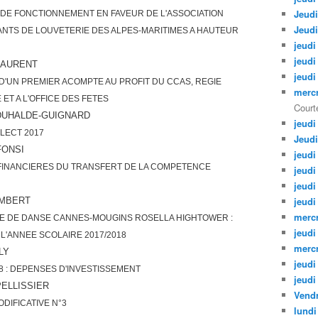
Jeudi
 DE FONCTIONNEMENT EN FAVEUR DE L'ASSOCIATION
Jeudi
NTS DE LOUVETERIE DES ALPES-MARITIMES A HAUTEUR
jeudi
jeudi
LAURENT
jeudi
D'UN PREMIER ACOMPTE AU PROFIT DU CCAS, REGIE
mercr
ET A L'OFFICE DES FETES
Courte
DUHALDE-GUIGNARD
jeudi
LECT 2017
Jeudi
FONSI
jeudi
 FINANCIERES DU TRANSFERT DE LA COMPETENCE
jeudi
jeudi
jeudi
IMBERT
mercr
E DE DANSE CANNES-MOUGINS ROSELLA HIGHTOWER :
jeudi
L'ANNEE SCOLAIRE 2017/2018
mercr
LY
jeudi
8 : DEPENSES D'INVESTISSEMENT
jeudi
ELLISSIER
Vendr
ODIFICATIVE N°3
lundi