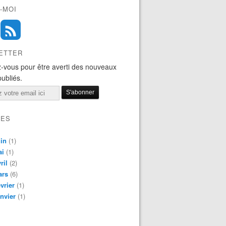
-MOI
ETTER
-vous pour être averti des nouveaux
publiés.
VES
in
(1)
ai
(1)
ril
(2)
ars
(6)
vrier
(1)
nvier
(1)