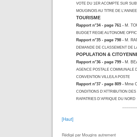
VOTE DU 1ER ACOMPTE SUR SUB
MOUGINOIS AU TITRE DE L'ANNEE
TOURISME
Rapport n°34 - page 761 -
M. T
BUDGET REGIE AUTONOME OFFICE
Rapport n°35 - page 798 -
M. RA
DEMANDE DE CLASSEMENT DE LA
POPULATION & CITOYENN
Rapport n°36 - page 799 -
M. B
AGENCE POSTALE COMMUNALE D
CONVENTION VILLE/LA POSTE
Rapport n°37 - page 809 -
Mme 
CONDITIONS D’ATTRIBUTION DE
RAPATRIES D’AFRIQUE DU NORD
______
[Haut]
Rédigé par
Mougins autrement