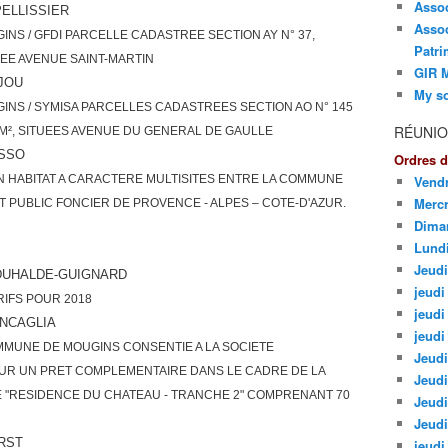
Asso
ELLISSIER
Assoc
NS / GFDI PARCELLE CADASTREE SECTION AY N° 37,
Patri
TUEE AVENUE SAINT-MARTIN
GIR M
JOU
My so
NS / SYMISA PARCELLES CADASTREES SECTION AO N° 145
RÉUNIO
0 M², SITUEES AVENUE DU GENERAL DE GAULLE
USSO
Ordres d
 HABITAT A CARACTERE MULTISITES ENTRE LA COMMUNE
Vendr
Mercr
T PUBLIC FONCIER DE PROVENCE - ALPES – COTE-D'AZUR.
Dima
Lund
Jeudi
DUHALDE-GUIGNARD
jeudi 
RIFS POUR 2018
jeudi
ENCAGLIA
jeudi
MMUNE DE MOUGINS CONSENTIE A LA SOCIETE
Jeudi
UR UN PRET COMPLEMENTAIRE DANS LE CADRE DE LA
Jeudi
"RESIDENCE DU CHATEAU - TRANCHE 2" COMPRENANT 70
Jeudi
Jeudi
RST
jeudi