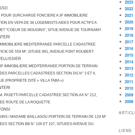
2023
USSO
2022
2021
N POUR SURCHARGE FONCIERE A 3F IMMOBILIERE
2020
ION EN VEFA DE 36 LOGEMENTS AIDES POUR ACTIFS A
2019
OJET "COEUR DE MOUGINS", SITUE AVENUE DE TOURNAMY.
2018
NTERI
2017
 IMMOBILIERE MEDITERRANEE PARCELLE CADASTREE
2016
ICIE DE 559 M², SITUEE 991, AVENUE FONT ROUBERT
2015
ELLISSIER
2014
3F IMMOBILIERE MEDITERRANEE PORTION DE TERRAIN
2013
 DES PARCELLES CADASTREES SECTION DG N° 3 ET 4,
2012
E (PROPRIETE DITE « VILLA TABA »)
2011
NTERI
2010
2009
. PASETTI PARCELLE CADASTREE SECTION AX N° 212,
2008
TUEE ROUTE DE LA ROQUETTE
FONSI
ARTIC
NS / MADAME BAILLAGOU PORTION DE TERRAIN DE 129 M²
ES SECTION BB N° 106 ET 107, SITUEES AVENUE DU
LIENS