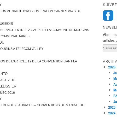
SUIVEZ
Y
LA COMMUNAUTE D'AGGLOMERATION CANNES PAYS DE
AUGEOIS
NEWSL
 SERVICE ENTRE LA CACPL ET LA COMMUNE DE MOUGINS
Abonnez
S COMMUNAUTAIRES
articles 
JOU
Email
OUGINS A TELECOM VALLEY
ARCHI
ION DE L'ARTICLE 12 DE LA CONVENTION LIANT LA
2026
Ju
INTO
M
ASIL 2016
Av
LLISSIER
M
AUBC 2016
Fé
Y
Ja
T DEPOTS SAUVAGES – CONVENTIONS DE MANDAT DE
2025
2024