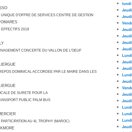
lundi
USSO
Jeudi
UNIQUE D'OFFRE DE SERVICES CENTRE DE GESTION
Jeud
POMARES
Vendr
Jeudi
 EFFECTIFS 2018
Jeudi
Jeud
LY
Jeudi
ENAGEMENT CONCERTE DU VALLON DE L'OEUF
Lundi
Jeudi
LIERGUE
Jeudi
 REPOS DOMINICAL ACCORDEE PAR LE MAIRE DANS LES
Lund
Jeudi
LIERGUE
Vendr
OCALE DE SURETE POUR LA
Jeudi
RANSPORT PUBLIC PALM BUS
Jeudi
Lundi
Lund
MERCIER
Lundi
PARTICIPATION AU 4L TROPHY (MAROC)
Jeudi
ICKMORE