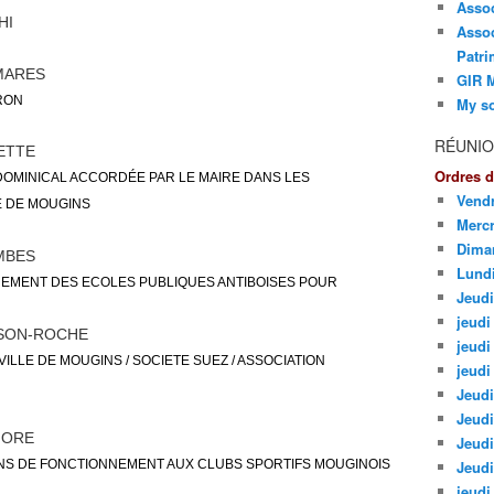
Asso
HI
Assoc
Patri
MARES
GIR M
RON
My so
RÉUNIO
ETTE
Ordres d
DOMINICAL ACCORDÉE PAR LE MAIRE DANS LES
Vendr
 DE MOUGINS
Mercr
Dima
MBES
Lund
NNEMENT DES ECOLES PUBLIQUES ANTIBOISES POUR
Jeudi
jeudi 
SON-ROCHE
jeudi
ILLE DE MOUGINS / SOCIETE SUEZ / ASSOCIATION
jeudi
Jeudi
Jeudi
MORE
Jeudi
NS DE FONCTIONNEMENT AUX CLUBS SPORTIFS MOUGINOIS
Jeudi
jeudi