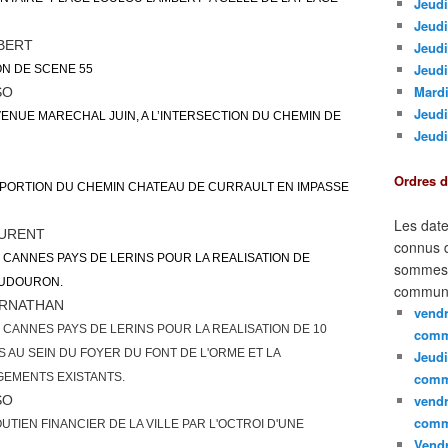
Jeudi
Jeudi
BERT
Jeud
Jeudi
ON DE SCENE 55
Mardi
SO
Jeudi
ENUE MARECHAL JUIN, A L’INTERSECTION DU CHEMIN DE
Jeudi
Ordres 
PORTION DU CHEMIN CHATEAU DE CURRAULT EN IMPASSE
Les date
URENT
connus d
H CANNES PAYS DE LERINS POUR LA REALISATION DE
sommes e
OUDOURON.
communi
RNATHAN
vendr
 CANNES PAYS DE LERINS POUR LA REALISATION DE 10
comm
AU SEIN DU FOYER DU FONT DE L'ORME ET LA
Jeudi
comm
GEMENTS EXISTANTS.
vendr
SO
comm
UTIEN FINANCIER DE LA VILLE PAR L'OCTROI D'UNE
Vendr