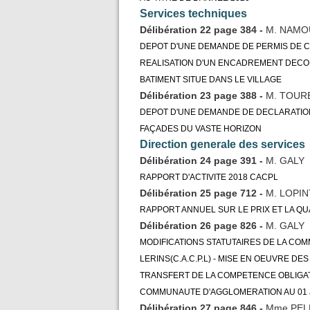
Services techniques
Délibération 22 page 384 -
M. NAMO
DEPOT D'UNE DEMANDE DE PERMIS DE CO
REALISATION D'UN ENCADREMENT DECOR
BATIMENT SITUE DANS LE VILLAGE
Délibération 23 page 388 -
M. TOUR
DEPOT D'UNE DEMANDE DE DECLARATIO
FAÇADES DU VASTE HORIZON
Direction generale des services
Délibération 24 page 391 -
M. GALY
RAPPORT D'ACTIVITE 2018 CACPL
Délibération 25 page 712 -
M. LOPI
RAPPORT ANNUEL SUR LE PRIX ET LA QUA
Délibération 26 page 826 -
M. GALY
MODIFICATIONS STATUTAIRES DE LA CO
LERINS(C.A.C.P.L) - MISE EN OEUVRE D
TRANSFERT DE LA COMPETENCE OBLIGATO
COMMUNAUTE D'AGGLOMERATION AU 01 J
Délibération 27 page 846 -
Mme PEL