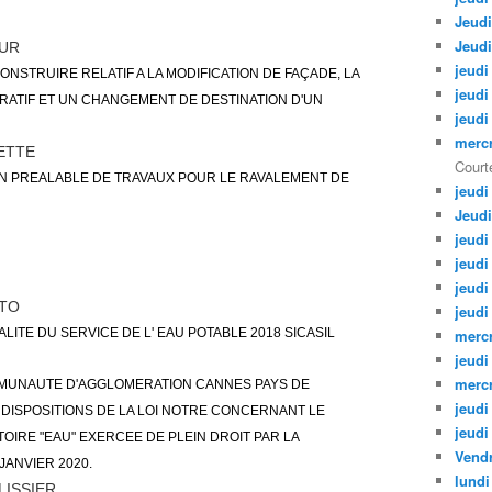
Jeudi
Jeudi
UR
jeudi
NSTRUIRE RELATIF A LA MODIFICATION DE FAÇADE, LA
jeudi
ATIF ET UN CHANGEMENT DE DESTINATION D'UN
jeudi
mercr
ETTE
Courte
N PREALABLE DE TRAVAUX POUR LE RAVALEMENT DE
jeudi
Jeudi
jeudi
jeudi
jeudi
NTO
jeudi
LITE DU SERVICE DE L' EAU POTABLE 2018 SICASIL
mercr
jeudi
mercr
MMUNAUTE D'AGGLOMERATION CANNES PAYS DE
jeudi
ES DISPOSITIONS DE LA LOI NOTRE CONCERNANT LE
jeudi
IRE "EAU" EXERCEE DE PLEIN DROIT PAR LA
Vendr
ANVIER 2020.
lundi
LISSIER