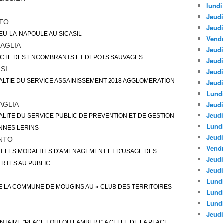
lundi
Jeudi
NTO
Jeud
U-LA-NAPOULE AU SICASIL
Vendr
AGLIA
Jeudi
ECTE DES ENCOMBRANTS ET DEPOTS SAUVAGES
Jeudi
SI
Jeud
ALTIE DU SERVICE ASSAINISSEMENT 2018 AGGLOMERATION
Jeudi
Lundi
Jeudi
AGLIA
Jeudi
ALITE DU SERVICE PUBLIC DE PREVENTION ET DE GESTION
Lund
NNES LERINS
Jeudi
INTO
Vendr
NT LES MODALITES D'AMENAGEMENT ET D'USAGE DES
Jeudi
ERTES AU PUBLIC
Jeudi
Lundi
E LA COMMUNE DE MOUGINS AU « CLUB DES TERRITOIRES
Lund
Lundi
Jeudi
TAIRE "PLACE LOULOU LAMBERT" A CELLE DE LA PLACE