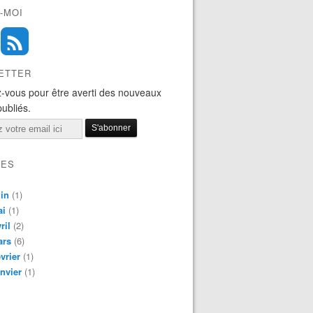
-MOI
ETTER
-vous pour être averti des nouveaux
publiés.
VES
in
(1)
ai
(1)
ril
(2)
ars
(6)
vrier
(1)
nvier
(1)