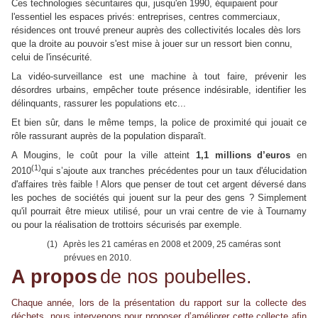
Ces technologies sécuritaires qui, jusqu'en 1990, équipaient pour
l'essentiel les espaces privés: entreprises, centres commerciaux,
résidences ont trouvé preneur auprès des collectivités locales dès lors
que la droite au pouvoir s'est mise à jouer sur un ressort bien connu,
celui de l'insécurité.
La vidéo-surveillance est une machine à tout faire, prévenir les
désordres urbains, empêcher toute présence indésirable, identifier les
délinquants, rassurer les populations etc...
Et bien sûr, dans le même temps, la police de proximité qui jouait ce
rôle rassurant auprès de la population disparaît.
A Mougins, le coût pour la ville atteint
1,1 millions d’euros
en
(1)
2010
qui s’ajoute aux tranches précédentes pour un taux d'élucidation
d'affaires très faible ! Alors que penser de tout cet argent déversé dans
les poches de sociétés qui jouent sur la peur des gens ? Simplement
qu'il pourrait être mieux utilisé, pour un vrai centre de vie à Tournamy
ou pour la réalisation de trottoirs sécurisés par exemple.
(1)
Après les 21 caméras en 2008 et 2009, 25 caméras sont
prévues en 2010.
A propos
de nos poubelles.
Chaque année, lors de la présentation du rapport sur la collecte des
déchets, nous intervenons pour proposer d’améliorer cette collecte afin