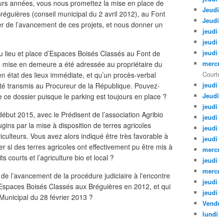
ieurs années, vous nous promettez la mise en place de
Jeudi
Bréguières (conseil municipal du 2 avril 2012), au Font
Jeudi
 de l’avancement de ces projets, et nous donner un
jeudi
jeudi
jeudi
u lieu et place d’Espaces Boisés Classés au Font de
mercr
 mise en demeure a été adressée au propriétaire du
Courte
en état des lieux immédiate, et qu’un procès-verbal
jeudi
été transmis au Procureur de la République. Pouvez-
Jeudi
ce dossier puisque le parking est toujours en place ?
jeudi
but 2015, avec le Prédisent de l’association Agribio
jeudi
gins par la mise à disposition de terres agricoles
jeudi
culteurs. Vous avez alors indiqué être très favorable à
jeudi
r si des terres agricoles ont effectivement pu être mis à
mercr
s courts et l’agriculture bio et local ?
jeudi
mercr
de l’avancement de la procédure judiciaire à l'encontre
jeudi
'Espaces Boisés Classés aux Bréguières en 2012, et qui
jeudi
 Municipal du 28 février 2013 ?
Vendr
lundi