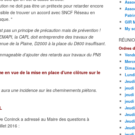
Asso
ion ne doit pas être un prétexte pour retarder encore
Assoc
ossible de trouver un accord avec SNCF Réseau en
Patri
sque. "
GIR M
My so
st pas un principe de précaution mais de prévention !
 GEMAPI, la CAPL doit entreprendre des travaux de
RÉUNIO
enue de la Plaine, D2000 à la place du D800 insuffisant
.
Ordres d
dommageable d'ajouter des retards aux travaux du PN5
Vendr
Mercr
Dima
e en vue de la mise en place d'une clôture sur le
Lund
Jeudi
jeudi 
aura une incidence sur les cheminements piétons.
jeudi
jeudi
L
Jeudi
Jeudi
De Coninck a adressé au Maire des questions à
Jeudi
llet 2016 :
Jeudi
jeudi