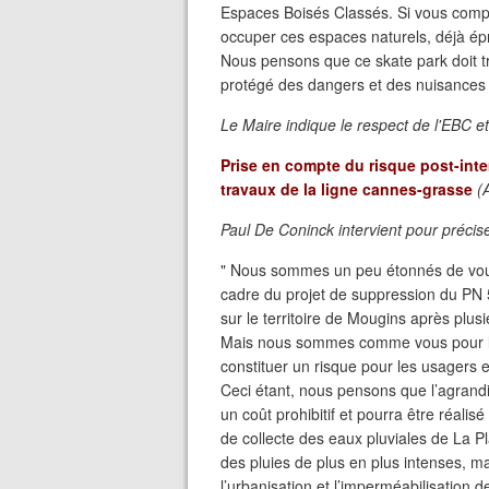
Espaces Boisés Classés. Si vous comp
occuper ces espaces naturels, déjà épro
Nous pensons que ce skate park doit tro
protégé des dangers et des nuisances de
Le Maire indique le respect de l'EBC 
Prise en compte du risque post-int
travaux de la ligne cannes-grasse
(A
Paul De Coninck intervient pour préciser
" Nous sommes un peu étonnés de vous 
cadre du projet de suppression du PN 
sur le territoire de Mougins après plus
Mais nous sommes comme vous pour le p
constituer un risque pour les usagers e
Ceci étant, nous pensons que l’agrand
un coût prohibitif et pourra être réalis
de collecte des eaux pluviales de La P
des pluies de plus en plus intenses, m
l’urbanisation et l’imperméabilisation d