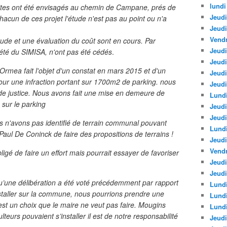
lundi
s sites ont été envisagés au chemin de Campane, prés de
Jeudi
hacun de ces projet l'étude n'est pas au point ou n'a
Jeud
Vendr
étude et une évaluation du coût sont en cours. Par
Jeudi
riété du SIMISA, n'ont pas été cédés
.
Jeudi
'Ormea fait l'objet d'un constat en mars 2015 et d'un
Jeud
our une infraction portant sur 1700m2 de parking. nous
Jeudi
de justice. Nous avons fait une mise en demeure de
Lundi
 sur le parking
Jeudi
Jeudi
ous n'avons pas identifié de terrain communal pouvant
Lund
ul De Coninck de faire des propositions de terrains !
Jeudi
Vendr
ligé de faire un effort mais pourrait essayer de favoriser
Jeudi
Jeudi
’une délibération a été voté précédemment par rapport
Lundi
taller sur la commune, nous pourrions prendre une
Lund
C’est un choix que le maire ne veut pas faire. Mougins
Lundi
eurs pouvaient s’installer il est de notre responsabilité
Jeudi