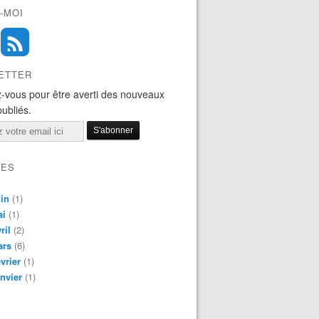
-MOI
ETTER
-vous pour être averti des nouveaux
publiés.
VES
in
(1)
ai
(1)
ril
(2)
ars
(6)
vrier
(1)
nvier
(1)