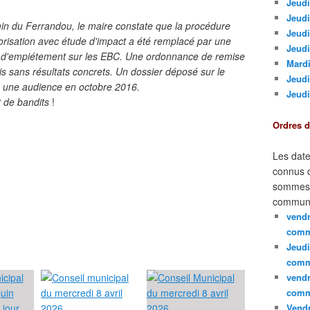
Jeudi
Jeudi
min du Ferrandou, le maire constate que la procédure
Jeud
orisation avec étude d'impact a été remplacé par une
Jeudi
ait d'empiétement sur les EBC. Une ordonnance de remise
Mardi
is sans résultats concrets. Un dossier déposé sur le
Jeudi
à une audience en octobre 2016.
Jeudi
 de bandits
!
Ordres 
Les date
connus d
sommes e
communi
vendr
comm
Jeudi
comm
vendr
comm
Vendr