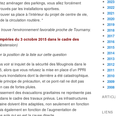
2023
tez aménager des parkings, vous allez forcément
2022
uvés par les installations sportives.
2021
uver sa place à l’intérieur du projet de centre de vie,
2020
 la circulation routière. "
2019
et trouve l'environnement favorable proche de Tournamy.
2018
2017
empéries du 3 octobre 2015 dans le cadre des
2016
bstension)
2015
2014
 la position de la liste sur cette question
2013
voir si inquiet de la sécurité des Mouginois dans le
2012
5, alors que vous refusez la mise en place d’un PPRI
2011
ieurs inondations dont la dernière a été catastrophique.
2010
rincipe de précaution, et ce pont-rail ne doit pas
2009
n cas de fortes pluies.
2008
issement des évacuations gravitaires ne représente pas
ARTIC
é dans le cadre des travaux prévus. Les infrastructures
laine doivent être adaptées, non seulement en fonction
ais également en fonction de l’augmentation de
LIENS
es sols qui en est la cause directe.