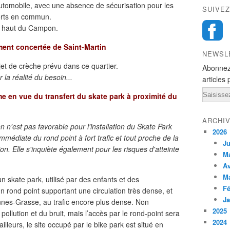
automobile, avec une absence de sécurisation pour les
SUIVEZ
ports en commun.
e haut du Campon.
ent concertée de Saint-Martin
NEWSL
et de crèche prévu dans ce quartier.
Abonnez
r la réalité du besoin...
articles 
Email
e en vue du transfert du skate park à proximité du
ARCHI
 n'est pas favorable pour l'installation du Skate Park
2026
mmédiate du rond point à fort trafic et tout proche de la
Ju
ion. Elle s'inquiète également pour les risques d'atteinte
M
Av
M
un skate park, utilisé par des enfants et des
Fé
n rond point supportant une circulation très dense, et
Ja
nes-Grasse, au trafic encore plus dense. Non
2025
pollution et du bruit, mais l’accès par le rond-point sera
2024
lleurs, le site occupé par le bike park est situé en