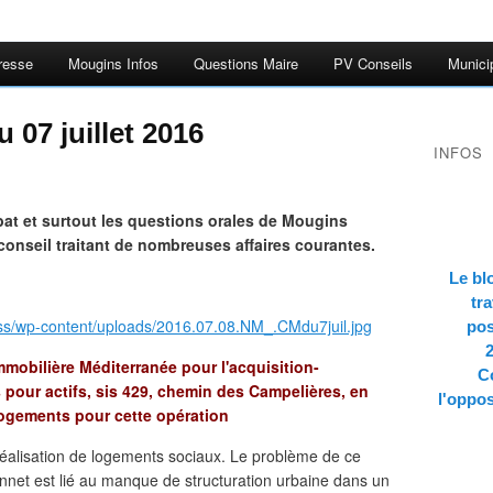
resse
Mougins Infos
Questions Maire
PV Conseils
Munici
 07 juillet 2016
INFOS
at et surtout les questions orales de Mougins
conseil traitant de nombreuses affaires courantes.
Le bl
tra
ss/wp-content/uploads/2016.07.08.NM_.CMdu7juil.jpg
pos
mmobilière Méditerranée pour l'acquisition-
Co
 pour actifs, sis 429, chemin des Campelières, en
l'oppos
 logements pour cette opération
réalisation de logements sociaux. Le problème de ce
nnet est lié au manque de structuration urbaine dans un