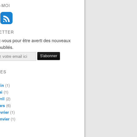
-MOI
ETTER
-vous pour être averti des nouveaux
publiés.
VES
in
(1)
ai
(1)
ril
(2)
ars
(6)
vrier
(1)
nvier
(1)