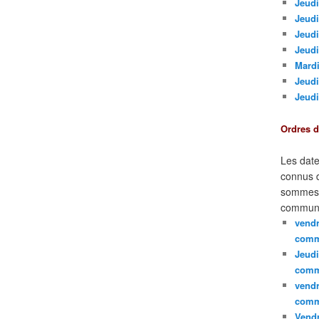
Jeudi
Jeudi
Jeud
Jeudi
Mardi
Jeudi
Jeudi
Ordres 
Les date
connus d
sommes e
communi
vendr
comm
Jeudi
comm
vendr
comm
Vendr