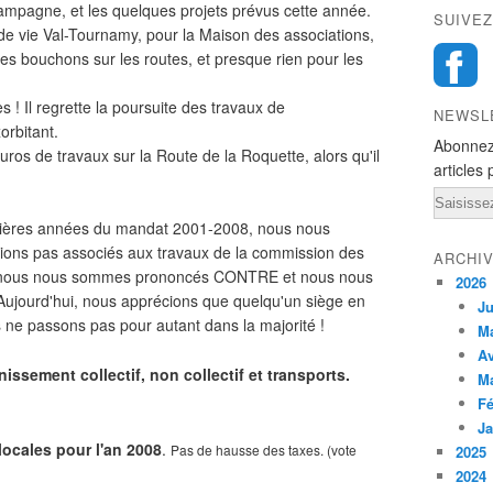
mpagne, et les quelques projets prévus cette année.
SUIVEZ
de vie Val-Tournamy, pour la Maison des associations,
 les bouchons sur les routes, et presque rien pour les
s ! Il regrette la poursuite des travaux de
NEWSL
orbitant.
Abonnez
'euros de travaux sur la Route de la Roquette, alors qu'il
articles 
Email
emières années du mandat 2001-2008, nous nous
ons pas associés aux travaux de la commission des
ARCHI
ce, nous nous sommes prononcés CONTRE et nous nous
2026
ujourd'hui, nous apprécions que quelqu'un siège en
Ju
ne passons pas pour autant dans la majorité !
M
Av
issement collectif, non collectif et transports.
M
Fé
Ja
locales pour l'an 2008
.
Pas de hausse des taxes. (vote
2025
2024