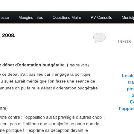
resse
Mougins Infos
Questions Maire
PV Conseils
Munici
l 2008.
…
INFOS
 débat d'orientation budgétaire. (
Pas de vote)
ce débat n’ait pas lieu car il engage la politique
Le bl
du sujet aurait mérité que l’on fasse une séance de
tra
communes on pu faire le débat d’orientation budgétaire
pos
Co
ntre)
l'oppos
ote contre : l’opposition aurait privilégié d’autres choix ;
ent pas et il affirme que la majorité ne parle que de
a une politique ! Il exprime sa déception devant le