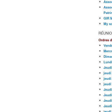
Asso
Assoc
Patri
GIR M
My so
RÉUNIO
Ordres d
Vendr
Mercr
Dima
Lund
Jeudi
jeudi 
jeudi
jeudi
Jeudi
Jeudi
Jeudi
Jeudi
jeudi