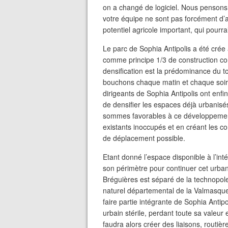
on a changé de logiciel. Nous pensons 
votre équipe ne sont pas forcément d’
potentiel agricole important, qui pour
Le parc de Sophia Antipolis a été crée
comme principe 1/3 de construction cont
densification est la prédominance du t
bouchons chaque matin et chaque soir 
dirigeants de Sophia Antipolis ont enfi
de densifier les espaces déjà urbanis
sommes favorables à ce développement
existants inoccupés et en créant les co
de déplacement possible.
Etant donné l’espace disponible à l’inté
son périmètre pour continuer cet urbani
Bréguières est séparé de la technopole
naturel départemental de la Valmasqu
faire partie intégrante de Sophia Antipo
urbain stérile, perdant toute sa valeur en
faudra alors créer des liaisons, routiè