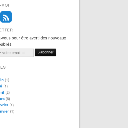
-MOI
ETTER
-vous pour être averti des nouveaux
publiés.
VES
in
(1)
ai
(1)
ril
(2)
ars
(6)
vrier
(1)
nvier
(1)