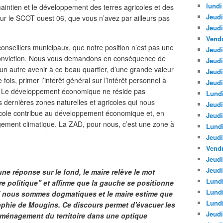
lundi
maintien et le développement des terres agricoles et des
Jeudi
ur le SCOT ouest 06, que vous n’avez par ailleurs pas
Jeud
Vendr
onseillers municipaux, que notre position n’est pas une
Jeudi
e conviction. Nous vous demandons en conséquence de
Jeudi
 un autre avenir à ce beau quartier, d’une grande valeur
Jeud
fois, primer l’intérêt général sur l’intérêt personnel à
Jeudi
. Le développement économique ne réside pas
Lundi
dernières zones naturelles et agricoles qui nous
Jeudi
agricole contribue au développement économique et, en
Jeudi
angement climatique. La ZAD, pour nous, c’est une zone à
Lund
Jeudi
Vendr
Jeudi
Jeudi
ne réponse sur le fond, le maire relève le mot
Lundi
re politique" et affirme que la gauche se positionne
Lund
ref nous sommes dogmatiques et le maire estime que
Lundi
sophie de Mougins. Ce discours permet d'évacuer les
Jeudi
'aménagement du territoire dans une optique