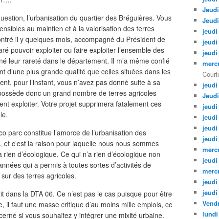
Jeudi
estion, l’urbanisation du quartier des Bréguières. Vous
Jeudi
sibles au maintien et à la valorisation des terres
jeudi
contré il y quelques mois, accompagné du Président de
jeudi
aré pouvoir exploiter ou faire exploiter l’ensemble des
jeudi
né leur rareté dans le département. Il m’a même confié
mercr
nt d’une plus grande qualité que celles situées dans les
Courte
, pour l’instant, vous n’avez pas donné suite à sa
jeudi
possède donc un grand nombre de terres agricoles
Jeudi
ent exploiter. Votre projet supprimera fatalement ces
jeudi
le.
jeudi
jeudi
Eco parc constitue l’amorce de l’urbanisation des
jeudi
, et c’est la raison pour laquelle nous nous sommes
mercr
 rien d’écologique. Ce qui n’a rien d’écologique non
jeudi
 années qui a permis à toutes sortes d’activités de
mercr
 sur des terres agricoles.
jeudi
jeudi
rit dans la DTA 06. Ce n’est pas le cas puisque pour être
Vendr
e, il faut une masse critique d’au moins mille emplois, ce
lundi
cerné si vous souhaitez y intégrer une mixité urbaine.