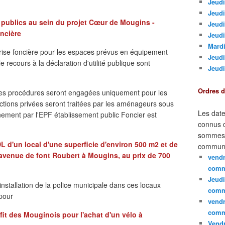
Jeudi
Jeudi
 publics au sein du projet Cœur de Mougins -
Jeud
oncière
Jeudi
Mardi
trise foncière pour les espaces prévus en équipement
Jeudi
 recours à la déclaration d'utilité publique sont
Jeudi
Ordres 
 les procédures seront engagées uniquement pour les
ctions privées seront traitées par les aménageurs sous
Les date
nement par l'EPF établissement public Foncier est
connus d
sommes e
L d'un local d'une superficie d'environ 500 m2 et de
communi
 avenue de font Roubert à Mougins, au prix de 700
vendr
comm
Jeudi
installation de la police municipale dans ces locaux
comm
 pour
vendr
comm
fit des Mouginois pour l'achat d'un vélo à
Vendr