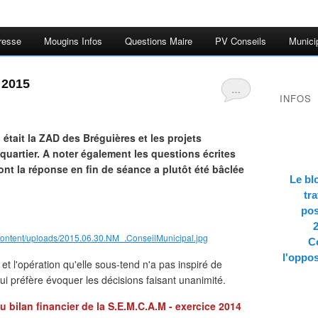
resse
Mougins Infos
Questions Maire
PV Conseils
Munici
 2015
…
INFOS
 était la ZAD des Bréguières et les projets
quartier. A noter également les questions écrites
t la réponse en fin de séance a plutôt été bâclée
Le bl
tra
pos
content/uploads/2015.06.30.NM_.ConseilMunicipal.jpg
Co
l'oppos
t l'opération qu'elle sous-tend n'a pas inspiré de
ui préfère évoquer les décisions faisant unanimité.
 bilan financier de la S.E.M.C.A.M - exercice 2014