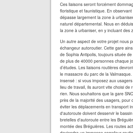
Ces liaisons seront forcément dommage
floristique et faunistique. En observan
dépasse largement la zone à urbaniser
naturel départemental. Nous en déduiso
la zone à urbaniser, en y incluant des 
Un autre aspect de votre projet nous p
échangeur autoroutier. Cette gare ains
de Sophia Antipolis, toujours située de
de plus de 40000 personnes chaque jour
d’études. Les liaisons routières devront
le massacre du parc de la Valmasque.
insensé : si vous imposez aux usagers 
lieu de travail, ils auront vite choisi d
rien. Nous souhaitons que la gare SNC
près de la majorité des usagers, pour q
éviter les déplacements en transport ind
d'autoroute doivent desservir le bassin
bretelles d'autoroute entre les Bréguièr
montée des Bréguières. Les routes actu
deviendra un immense carrefour routi