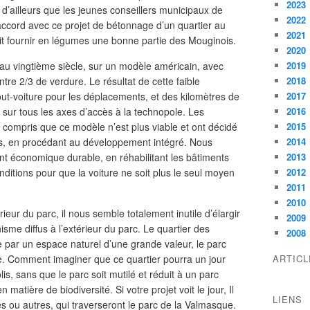
2023
d’ailleurs que les jeunes conseillers municipaux de
2022
accord avec ce projet de bétonnage d’un quartier au
2021
rait fournir en légumes une bonne partie des Mouginois.
2020
 au vingtième siècle, sur un modèle américain, avec
2019
re 2/3 de verdure. Le résultat de cette faible
2018
out-voiture pour les déplacements, et des kilomètres de
2017
sur tous les axes d’accès à la technopole. Les
2016
n compris que ce modèle n’est plus viable et ont décidé
2015
és, en procédant au développement intégré. Nous
2014
 économique durable, en réhabilitant les bâtiments
2013
nditions pour que la voiture ne soit plus le seul moyen
2012
2011
2010
rieur du parc, il nous semble totalement inutile d’élargir
2009
sme diffus à l’extérieur du parc. Le quartier des
2008
 par un espace naturel d’une grande valeur, le parc
e. Comment imaginer que ce quartier pourra un jour
ARTIC
lis, sans que le parc soit mutilé et réduit à un parc
 matière de biodiversité. Si votre projet voit le jour, Il
LIENS
res ou autres, qui traverseront le parc de la Valmasque.