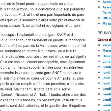
Asso
ables et feront perdre au parc toute sa valeur
Assoc
t le plan de la zone, nous constatons que son périmètre
Patri
 prévue au PLU, et inclut une part importante du parc
GIR M
ns que vous souhaitez élargir votre projet au-delà de
My so
zones classés N, ce qui est ni écologique, ni durable.
RÉUNIO
réoccupe : l’implantation d’une gare SNCF et d'un
Ordres d
i que l’échangeur desserviront en priorité la technopole
Vendr
 l’autre côté du parc de la Valmasque, avec un potentiel
Mercr
 souhaitant se rendre à leur travail ou à leur lieu
Dima
 être décuplées pour absorber cet afflux, ce qui signifie
Lund
 Cela est non seulement inacceptable, mais également
Jeudi
du train un temps supplémentaire pour rejoindre leur
jeudi 
e reprendre la voiture, et cette gare SNCF ne servira à
jeudi
F soit implantée au cœur de Sophia Antipolis, au plus
jeudi
u’elle puisse remplir sa fonction première, c’est à dire
Jeudi
ividuel. Maintenant, si cette gare et la sortie
Jeudi
 Cannois, Grassois et Antibois, il faudra alors créer des
Jeudi
es et ces trois bassins, en passant par Vallauris et la
Jeudi
elles sont déjà saturées, et le quartier des Bréguières
jeudi
er….