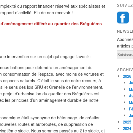
SUIVEZ
mplexité du rapport financier réservé aux spécialistes et
pport d'activité. Fin de non recevoir !
d’aménagement différé au quartier des Bréguières
NEWSL
Abonnez
articles 
Email
e intervention sur un sujet qui engage l'avenir :
 nous battons pour défendre un aménagement du
ARCHI
en consommation de l’espace, avec moins de voitures et
2026
es espaces naturels. C’était le sens de notre recours, à
Ju
ssi le sens des lois SRU et Grenelle de l’environnement,
M
e projet d’urbanisation du quartier des Bréguières est
Av
avec les principes d’un aménagement durable de notre
M
Fé
Ja
 économique était synonyme de bétonnage, de création
2025
ouvelles routes et autoroutes, de suppression de
2024
u vingtième siècle. Nous sommes passés au 21e siècle, et