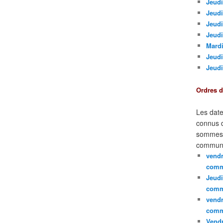
Jeudi
Jeudi
Jeud
Jeudi
Mardi
Jeudi
Jeudi
Ordres 
Les date
connus d
sommes e
communi
vendr
comm
Jeudi
comm
vendr
comm
Vendr