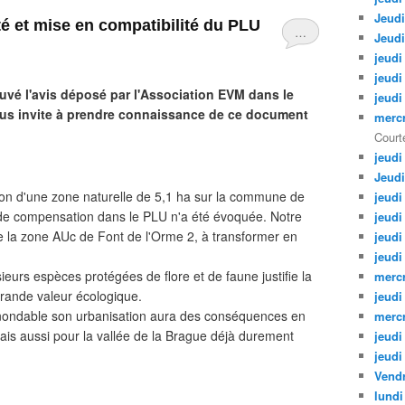
Jeudi
é et mise en compatibilité du PLU
…
Jeudi
jeudi
jeudi
uvé l'avis déposé par l'Association EVM dans le
jeudi
vous invite à prendre connaissance de ce document
mercr
Courte
jeudi
Jeudi
tion d'une zone naturelle de 5,1 ha sur la commune de
jeudi
 de compensation dans le PLU n'a été évoquée. Notre
jeudi
 de la zone AUc de Font de l'Orme 2, à transformer en
jeudi
jeudi
ieurs espèces protégées de flore et de faune justifie la
mercr
grande valeur écologique.
jeudi
e inondable son urbanisation aura des conséquences en
mercr
ais aussi pour la vallée de la Brague déjà durement
jeudi
jeudi
Vendr
lundi