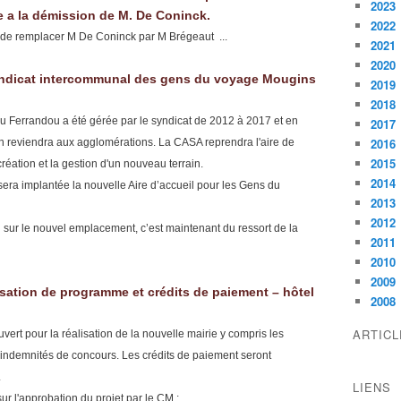
2023
e a la démission de M. De Coninck.
2022
 de remplacer M De Coninck par M Brégeaut ...
2021
2020
yndicat intercommunal des gens du voyage Mougins
2019
2018
 du Ferrandou a été gérée par le syndicat de 2012 à 2017 et en
2017
2016
n reviendra aux agglomérations. La CASA reprendra l'aire de
2015
réation et la gestion d'un nouveau terrain.
2014
era implantée la nouvelle Aire d’accueil pour les Gens du
2013
2012
 sur le nouvel emplacement, c’est maintenant du ressort de la
2011
2010
2009
isation de programme et crédits de paiement – hôtel
2008
ARTIC
t pour la réalisation de la nouvelle mairie y compris les
es indemnités de concours. Les crédits de paiement seront
.
LIENS
r l'approbation du projet par le CM :