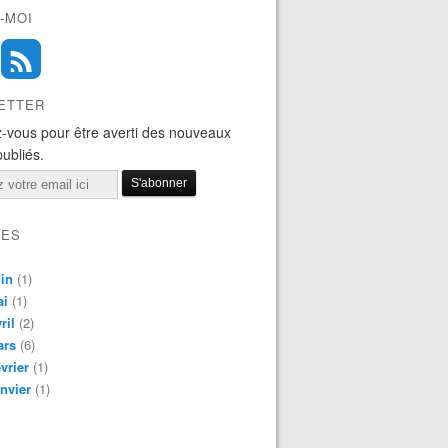
-MOI
ETTER
-vous pour être averti des nouveaux
publiés.
VES
in
(1)
ai
(1)
ril
(2)
ars
(6)
vrier
(1)
nvier
(1)