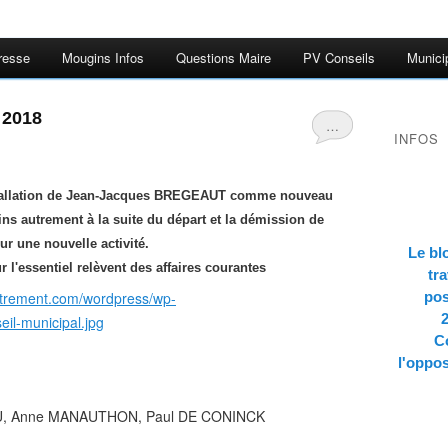
resse
Mougins Infos
Questions Maire
PV Conseils
Munici
 2018
…
INFOS
installation de Jean-Jacques BREGEAUT comme nouveau
ins autrement à la suite du départ et la démission de
r une nouvelle activité.
Le bl
r l'essentiel relèvent des affaires courantes
tra
utrement.com/wordpress/wp-
pos
il-municipal.jpg
Co
l'oppos
U, Anne MANAUTHON, Paul DE CONINCK