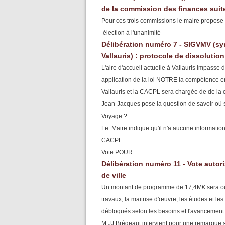
de la commission des finances suit
Pour ces trois commissions le maire propose
élection à l'unanimité
Délibération numéro 7 - SIGVMV (s
Vallauris) : protocole de dissolution
L'aire d'accueil actuelle à Vallauris impasse
application de la loi NOTRE la compétence e
Vallauris et la CACPL sera chargée de de la c
Jean-Jacques pose la question de savoir où s
Voyage ?
Le Maire indique qu'il n'a aucune information
CACPL.
Vote POUR
Délibération numéro 11 - Vote autor
de ville
Un montant de programme de 17,4M€ sera ouver
travaux, la maitrise d'œuvre, les études et l
débloqués selon les besoins et l'avancement
M JJ Brégeaut intervient pour une remarque su