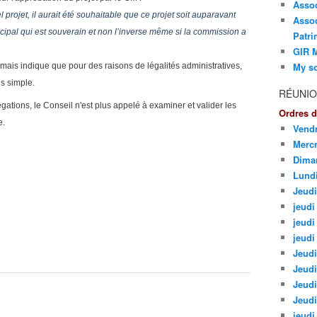
Asso
l projet, il aurait été souhaitable que ce projet soit auparavant
Assoc
icipal qui est souverain et non l’inverse même si la commission a
Patri
GIR M
My so
ais indique que pour des raisons de légalités administratives,
us simple.
RÉUNIO
ations, le Conseil n'est plus appelé à examiner et valider les
Ordres d
e.
Vendr
Mercr
Dima
Lund
Jeudi
jeudi 
jeudi
jeudi
Jeudi
Jeudi
Jeudi
Jeudi
jeudi