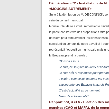
Délibération n°2 - Installation de 
«MOUGINS
AUTREMENT»
Suite à la démission de M. DE CONINCK, son 
sein du conseil municipal.
Monsieur le Maire a voulu remercier le trava
la partie constructive des propositions faite 
dossiers pour faire avancer les siens sans toute
conscient du sérieux de notre travail et il so
représentait l’opposition municipale mais une 
M Bregeaut prend la parole :
"Bonsoir à tous,
Je suis, ce soir, très heureux et honor
Je suis prêt et disponible pour prendr
J’espère comme lui, apporter ma petite
sauvegarder les Espaces Naturels Pr
C’est d’actualité en ce moment.
Merci de votre écoute"
Rapport n°3, 4 et 5 - Election des 
marches (CAO et MAPA), de la commi