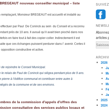
M. BREGEAUT nouveau conseiller municipal – liste
SUIVEZ
remplaçant, Monsieur BREGEAUT est accueilli et installé au
NEWSL
il effectuer par Paul De Coninck au sein du Conseil et a reconnu
Abonnez
pendant près de 10 ans. Il avoué qu’il avait bien pioché dans nos
articles 
fois en faire tout à fait des copier-coller. Indirectement il est
Email
uhaite que ces échanges puissent perdurer dans l’ avenir. Certes il
opposition constructive et active.
ARCHI
2026
é de rejoindre le Conseil Municipal.
Ju
M
e le relais de Paul de Coninck qui siégea pendant plus de 9 ans.
Av
 pierre à l’édifice communal et contribuer entre autre à
M
otégés de la commune et de ses environs.
Fé
Ja
2025
membres de la commission d'appels d'offres des
2024
ssion consultative des services publics locaux et