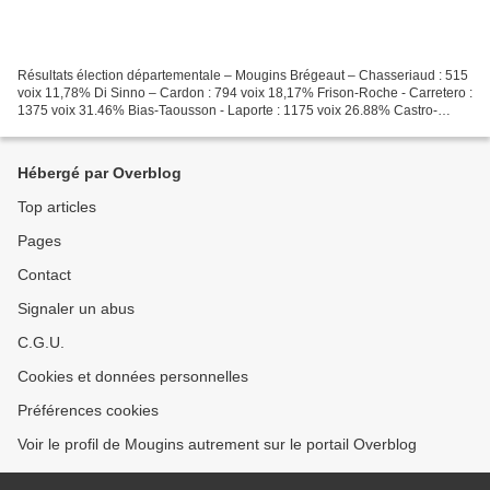
Résultats élection départementale – Mougins Brégeaut – Chasseriaud : 515
voix 11,78% Di Sinno – Cardon : 794 voix 18,17% Frison-Roche - Carretero :
1375 voix 31.46% Bias-Taousson - Laporte : 1175 voix 26.88% Castro-
Demaria - Grout : 512 voix 11.71% Résultats...
Hébergé par Overblog
Top articles
Pages
Contact
Signaler un abus
C.G.U.
Cookies et données personnelles
Préférences cookies
Voir le profil de Mougins autrement sur le portail Overblog