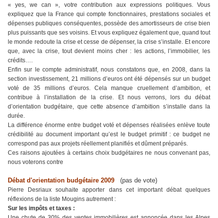
« yes, we can », votre contribution aux expressions politiques. Vous
expliquez que la France qui compte fonctionnaires, prestations sociales et
dépenses publiques conséquentes, possède des amortisseurs de crise bien
plus puissants que ses voisins. Et vous expliquez également que, quand tout
le monde redoute la crise et cesse de dépenser, la crise s’installe. Et encore
que, avec la crise, tout devient moins cher : les actions, l’immobilier, les
crédits….
Enfin sur le compte administratif, nous constatons que, en 2008, dans la
section investissement, 21 millions d’euros ont été dépensés sur un budget
voté de 35 millions d’euros. Cela manque cruellement d’ambition, et
contribue à l’installation de la crise. Et nous verrons, lors du débat
d’orientation budgétaire, que cette absence d’ambition s’installe dans la
durée.
La différence énorme entre budget voté et dépenses réalisées enlève toute
crédibilité au document important qu’est le budget primitif : ce budget ne
correspond pas aux projets réellement planifiés et dûment préparés.
Ces raisons ajoutées à certains choix budgétaires ne nous convenant pas,
nous voterons contre
Débat d'orientation budgétaire 2009
(pas de vote)
Pierre Desriaux souhaite apporter dans cet important débat quelques
réflexions de la liste Mougins autrement :
Sur les impôts et taxes :
Une chute de 30% des ventes immobilières est annoncée dans les Alpes