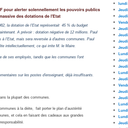
lundi
MF pour alerter solennellement les pouvoirs publics
Jeudi
massive des dotations de l'Etat
Jeud
Vendr
982, la dotation de l’Etat représentait
45 % du budget
Jeudi
ntenant. A prévoir : dotation négative de 12 millions. Paul
Jeudi
as à l’Etat, mais sera reversée à d'autres communes. Paul
Jeud
 intellectuellement, ce qui irrite M. le Maire.
Jeudi
Lundi
re de ses employés, tandis que les communes l'ont
Jeudi
Jeudi
Lund
entaires sur les postes d'enseignant, déjà insuffisants.
Jeudi
Vendr
Jeudi
Jeudi
dans la plupart des communes.
Lundi
mmunes à la diète, fait porter le plan d’austérité
Lund
unes, et cela en faisant des cadeaux aux grandes
Lundi
esponsabilité.
Jeudi