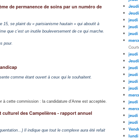
Jeudi
stème de permanence de soins par un numéro de
Jeudi
jeudi
 15, se plaint du « parisianisme hautain » qui aboutit à
jeudi
estime que c’est un inutile bouleversement de ce qui marche.
jeudi
mercr
s pour.
Courte
jeudi
Jeudi
handicap
jeudi
jeudi
ésente comme étant ouvert à ceux qui le souhaitent.
jeudi
jeudi
mercr
jeudi
r à cette commission : la candidature d’Anne est acceptée.
mercr
t culturel des Campelières - rapport annuel
jeudi
jeudi
Vendr
équentation…) Il indique que tout le complexe aura été refait
lundi