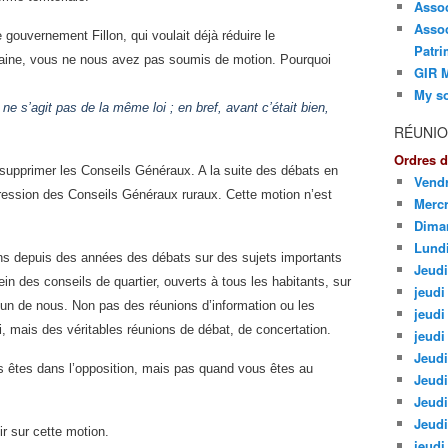
Asso
Assoc
 gouvernement Fillon, qui voulait déjà réduire le
Patri
intaine, vous ne nous avez pas soumis de motion. Pourquoi
GIR M
My so
 ne s’agit pas de la même loi ; en bref, avant c’était bien,
RÉUNIO
Ordres d
 supprimer les Conseils Généraux. A la suite des débats en
Vendr
ression des Conseils Généraux ruraux. Cette motion n’est
Mercr
Dima
Lund
 depuis des années des débats sur des sujets importants
Jeudi
 des conseils de quartier, ouverts à tous les habitants, sur
jeudi 
cun de nous. Non pas des réunions d’information ou les
jeudi
, mais des véritables réunions de débat, de concertation.
jeudi
Jeudi
êtes dans l’opposition, mais pas quand vous êtes au
Jeudi
Jeudi
Jeudi
r sur cette motion.
jeudi