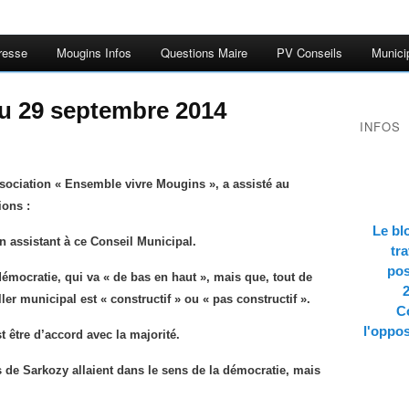
resse
Mougins Infos
Questions Maire
PV Conseils
Munici
du 29 septembre 2014
INFOS
ociation « Ensemble vivre Mougins », a assisté au
ions :
Le bl
n assistant à ce Conseil Municipal.
tra
pos
démocratie, qui va « de bas en haut », mais que, tout de
ler municipal est « constructif » ou « pas constructif ».
Co
l'oppos
st être d’accord avec la majorité.
es de Sarkozy allaient dans le sens de la démocratie, mais