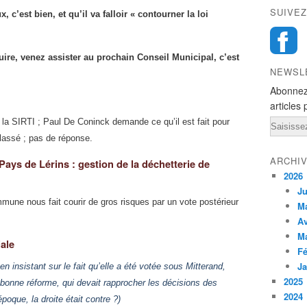
SUIVEZ
c’est bien, et qu’il va falloir « contourner la loi
ire, venez assister au prochain Conseil Municipal, c’est
NEWSL
Abonnez
articles 
 la SIRTI ; Paul De Coninck demande ce qu’il est fait pour
Email
classé ; pas de réponse.
ARCHI
ys de Lérins : gestion de la déchetterie de
2026
Ju
mune nous fait courir de gros risques par un vote postérieur
M
Av
M
iale
Fé
Ja
, en insistant sur le fait qu’elle a été votée sous Mitterand,
2025
 bonne réforme, qui devait rapprocher les décisions des
2024
poque, la droite était contre ?)