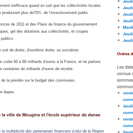
Jeudi
rement inefficace quand on sait que les collectivités locales
Jeudi
en produisant plus de70% de l’investissement public.
Jeud
Jeudi
nces de 2011 et des Plans de finance du gouvernement
Mardi
iques, gel des dotations aux collectivités, et coupes
Jeudi
publics.
Jeudi
oit de droite, d’extrême droite, ou socialiste.
Ordres 
e coûte 60 à 80 milliards d’euros à la France, et ne parlons
Les date
e centaines de milliards d’euros de recette.
connus d
sommes e
ile de la prendre sur le budget des communes.
communi
re dupes.
vendr
comm
Jeudi
comm
la ville de Mougins et l'école supérieur de danse
vendr
comm
la multiplicité des partenariats financiers (celui de la Région
Vendr