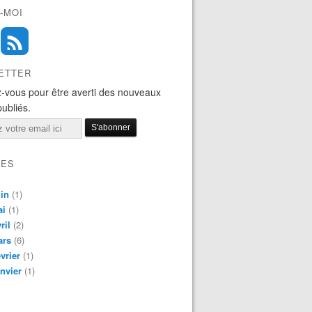
-MOI
ETTER
-vous pour être averti des nouveaux
publiés.
VES
in
(1)
ai
(1)
ril
(2)
ars
(6)
vrier
(1)
nvier
(1)