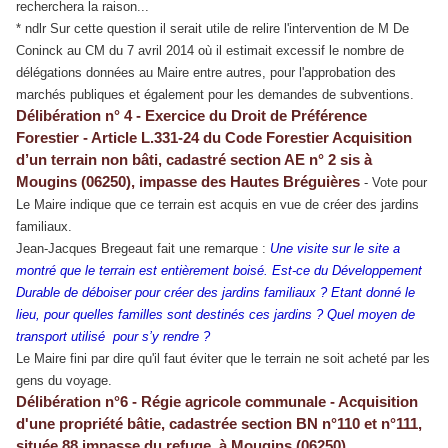
recherchera la raison...
* ndlr Sur cette question il serait utile de relire l'intervention de M De
Coninck au CM du 7 avril 2014 où il estimait excessif le nombre de
délégations données au Maire entre autres, pour l'approbation des
marchés publiques et également pour les demandes de subventions.
Délibération n° 4 - Exercice du Droit de Préférence
Forestier - Article L.331-24 du Code Forestier Acquisition
d’un terrain non bâti, cadastré section AE n° 2 sis à
Mougins (06250), impasse des Hautes Bréguières
- Vote pour
Le Maire indique que ce terrain est acquis en vue de créer des jardins
familiaux.
Jean-Jacques Bregeaut fait une remarque :
Une visite sur le site a
montré que le terrain est entièrement boisé. Est-ce du Développement
Durable de déboiser pour créer des jardins familiaux ? Etant donné le
lieu, pour quelles familles sont destinés ces jardins ? Quel moyen de
transport utilisé pour s’y rendre ?
Le Maire fini par dire qu'il faut éviter que le terrain ne soit acheté par les
gens du voyage.
Délibération n°6 - Régie agricole communale - Acquisition
d'une propriété bâtie, cadastrée section BN n°110 et n°111,
située 88 impasse du refuge, à Mougins (06250)