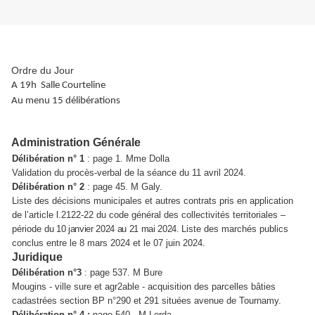
Ordre du Jour
A 19h Salle Courteline
Au menu 15 délibérations
Administration Générale
Délibération n° 1
: page 1. Mme Dolla
Validation du procès-verbal de la séance du 11 avril 2024.
Délibération n° 2
: page 45. M Galy.
Liste des décisions municipales et autres contrats pris en application
de l’article l.2122-22 du code général des collectivités territoriales –
période
du 10 janvier 2024 au 21 mai 2024.
Liste des marchés publics
conclus entre le 8 mars 2024 et le 07 juin 2024.
Juridique
Délibération n°3
: page 537.
M Bure
Mougins - ville sure et agr2able - acquisition des parcelles bâties
cadastrées section BP n°290 et 291 situées avenue de Tournamy.
Délibération n° 4 :
page 540.
M Lerda