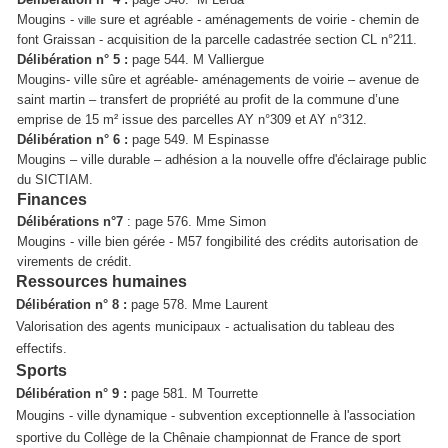
Mougins -
sure et agréable - aménagements de voirie - chemin de
ville
font Graissan - acquisition de la parcelle cadastrée section CL n°211.
Délibération n° 5 :
page 544.
M Valliergue
Mougins- ville sûre et agréable- aménagements de voirie – avenue de
saint martin – transfert de propriété au profit de la commune d’une
emprise de 15 m² issue des parcelles AY n°309 et AY n°312.
Délibération n° 6 :
page 549.
M Espinasse
Mougins – ville durable – adhésion a la nouvelle offre d'éclairage public
du SICTIAM.
Finances
Délibérations n°7
: page 576. Mme Simon
Mougins - ville bien gérée - M57 fongibilité des crédits autorisation de
virements de crédit.
Ressources humaines
Délibération n° 8 :
page 578.
Mme Laurent
Valorisation des agents municipaux - actualisation du tableau des
effectifs.
Sports
Délibération n° 9 :
page 581.
M Tourrette
Mougins - ville dynamique - subvention exceptionnelle à l'association
sportive du Collège de la Chênaie championnat de France de sport