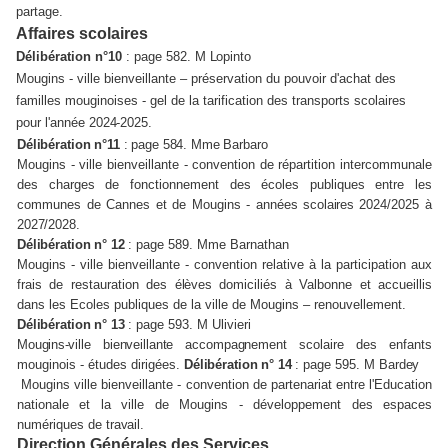
partage.
Affaires scolaires
Délibération n°10
: page 582.
M Lopinto
Mougins - ville bienveillante – préservation du pouvoir d'achat des
familles mouginoises - gel de la tarification des transports scolaires
pour l'année
2024-2025.
Délibération n°11
: page 584. Mme Barbaro
Mougins - ville bienveillante - convention de répartition intercommunale
des charges de fonctionnement des écoles publiques entre les
communes de Cannes et de Mougins - années
scolaires
2024/2025 à
2027/2028.
Délibération n° 12
: page 589. Mme Barnathan
Mougins - ville bienveillante - convention relative à la participation aux
frais de restauration des
élèves
domiciliés à Valbonne et accueillis
dans les Ecoles publiques de la ville de Mougins – renouvellement.
Délibération n° 13
: page 593. M Ulivieri
Mougins
-
ville
bienveillante
accompagnement
scolaire des enfants
mouginois - études dirigées.
Délibération n° 14
: page 595.
M Bardey
Mougins ville bienveillante - convention de partenariat entre l'Education
nationale et la ville de Mougins - développement des espaces
numériques de
travail.
Direction Générales des Services