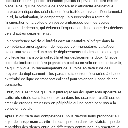
d’isolation thermique des bâtiments publics et privés doit être mis en
place, ainsi qu’une politique de sobriété et d’efficacité énergétique.
La problématique des déchets doit être traitée au niveau départemental.
Le tri, la valorisation, le compostage, la suppression à terme de
l’incinération et la collecte en pesée embarquée sont les seules
solutions de demain, qui éviteront l’exportation d’une partie des déchets
vers d’autres départements.
La compétence
voirie d’intérêt communautaire
s’intègre dans la
compétence aménagement de l’espace communautaire. La CA doit
avant tout se doter d’un plan de déplacements urbains ambitieux, qui
privilégie les transports collectifs et les déplacements doux. Chaque
point du territoire doit être joignable à pied ou en vélo en toute sécurité,
ce qui implique un réaménagement de la voirie en faveur de ces
moyens de déplacement. Des parcs relais doivent être crées à chaque
extrémité de ligne de transport collectif pour favoriser l’usage de ces
transports.
Enfin, nous estimons qu’il faut privilégier
les équipements sportifs et
culturels
situés dans les centres ou dans les quartiers,
plutôt que de
créer de grandes structures en périphérie qui ne participent pas à la
cohésion sociale.
Après avoir traité des compétences, nous devons nous prononcer au
sujet de la
représentativité
.
Il n’est question dans les statuts, que de
répartition des sièges entre les différentes communes, en omettant la