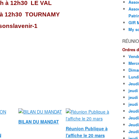
Asso
 h à 12h30 LE VAL
Assoc
h à 12h30 TOURNAMY
Patri
GIR M
My so
RÉUNIO
Ordres d
Vendr
Mercr
Dima
Lund
Jeudi
jeudi 
jeudi
jeudi
Jeudi
Jeudi
BILAN DU MANDAT
Jeudi
Réunion Publique à
Jeudi
N
l'affiche le 20 mars
jeudi