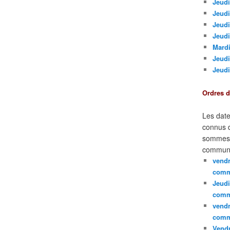
Jeudi
Jeudi
Jeud
Jeudi
Mardi
Jeudi
Jeudi
Ordres 
Les date
connus d
sommes e
communi
vendr
comm
Jeudi
comm
vendr
comm
Vendr