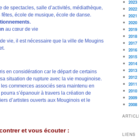
2023
e de spectacles, salle d’activités, médiathèque,
2022
 fêtes, école de musique, école de danse.
2021
tationnements.
2020
un
au cœur de vie
2019
2018
de vie, il est nécessaire que la ville de Mougins
2017
et.
2016
2015
2014
2013
ris en considération car le départ de certains
2012
sa situation de rupture avec la vie mouginoise.
2011
c les commerces associés sera maintenu en
2010
 pourra s’épanouir à travers la création de
2009
ers d’artistes ouverts aux Mouginois et le
2008
ARTIC
ontrer et vous écouter :
LIENS