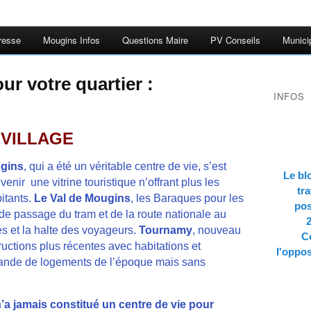
resse
Mougins Infos
Questions Maire
PV Conseils
Munici
r votre quartier :
INFOS
 VILLAGE
ugins
, qui a été un véritable centre de vie, s’est
Le bl
ir une vitrine touristique n’offrant plus les
tra
itants.
Le Val de Mougins
, les Baraques pour les
pos
 de passage du tram et de la route nationale au
s et la halte des voyageurs.
Tournamy
, nouveau
Co
tructions plus récentes avec habitations et
l'oppos
ande de logements de l’époque mais sans
n’a jamais constitué un centre de vie pour