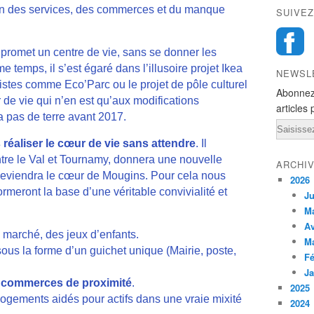
on des services, des commerces et du manque
SUIVEZ
promet un centre de vie, sans se donner les
 temps, il s’est égaré dans l’illusoire projet Ikea
NEWSL
stes comme Eco’Parc ou le projet de pôle culturel
Abonnez
 de vie qui n’en est qu’aux modifications
articles 
a pas de terre avant 2017.
Email
réaliser le cœur de vie sans attendre
. Il
entre le Val et Tournamy, donnera une nouvelle
ARCHI
deviendra le cœur de Mougins. Pour cela nous
2026
ormeront la base d’une véritable convivialité et
Ju
M
Av
n marché, des jeux d’enfants.
M
ous la forme d’un guichet unique (Mairie, poste,
Fé
Ja
s
commerces de proximité
.
2025
ogements aidés pour actifs dans une vraie mixité
2024