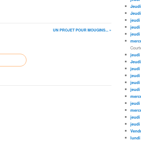
Jeudi
Jeudi
jeudi
jeudi
UN PROJET POUR MOUGINS... »
jeudi
mercr
Courte
jeudi
Jeudi
jeudi
jeudi
jeudi
jeudi
mercr
jeudi
mercr
jeudi
jeudi
Vendr
lundi