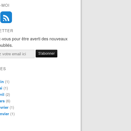
-MOI
ETTER
-vous pour être averti des nouveaux
publiés.
VES
in
(1)
ai
(1)
ril
(2)
ars
(6)
vrier
(1)
nvier
(1)